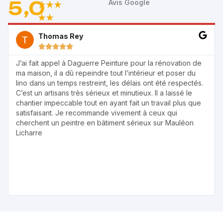
5
,0
Avis Google
Magali Bourrouilh





Kevin est venu repeindre notre maison à l'intérieur. Travail
très bien réalisé, nous sommes ravis. Monsieur très
appliqué, consciencieux, et perfectionniste. Nous le
recommanderons sans hésitation